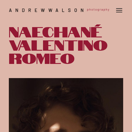
Naechané
Valentino
Romeo